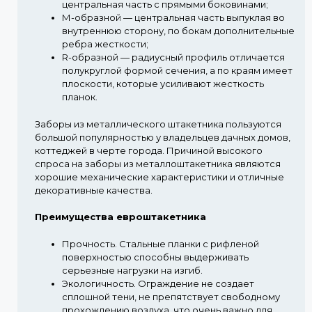
центральная часть с прямыми боковинами;
М-образной
— центральная часть выпуклая во
внутреннюю сторону, по бокам дополнительные
ребра жесткости;
R-образной
— радиусный профиль отличается
полукруглой формой сечения, а по краям имеет
плоскости, которые усиливают жесткость
планок.
Заборы из металлического штакетника пользуются
большой популярностью у владельцев дачных домов,
коттеджей в черте города. Причиной высокого
спроса на заборы из металлоштакетника являются
хорошие механические характеристики и отличные
декоративные качества.
Преимущества евроштакетника
Прочность.
Стальные планки с рифленой
поверхностью способны выдерживать
серьезные нагрузки на изгиб.
Экологичность.
Ограждение не создает
сплошной тени, не препятствует свободному
прохождению воздуха, что очень важно для