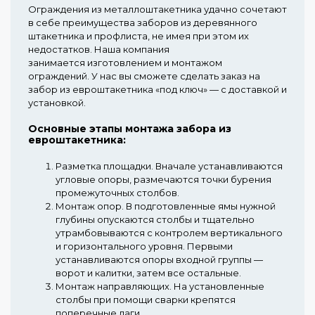
Ограждения из металлоштакетника удачно сочетают
в себе преимущества заборов из деревянного
штакетника и профлиста, не имея при этом их
недостатков. Наша компания
занимается изготовлением и монтажом
ограждений. У нас вы сможете сделать заказ на
забор из евроштакетника «под ключ» — с доставкой и
установкой.
Основные этапы монтажа забора из
евроштакетника:
Разметка площадки.
Вначале устанавливаются
угловые опоры, размечаются точки бурения
промежуточных столбов.
Монтаж опор.
В подготовленные ямы нужной
глубины опускаются столбы и тщательно
утрамбовываются с контролем вертикального
и горизонтального уровня. Первыми
устанавливаются опоры входной группы —
ворот и калитки, затем все остальные.
Монтаж направляющих.
На установленные
столбы при помощи сварки крепятся
поперечные лаги.