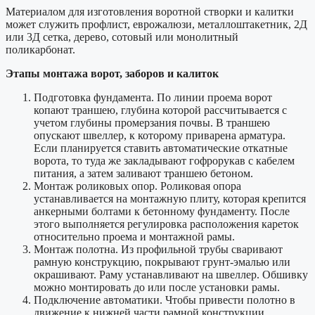
Материалом для изготовления воротной створки и калитки
может служить профлист, еврожалюзи, металлоштакетник, 2Д
или 3Д сетка, дерево, сотовый или монолитный
поликарбонат.
Этапы монтажа ворот, заборов и калиток
Подготовка фундамента.
По линии проема ворот
копают траншею, глубина которой рассчитывается с
учетом глубины промерзания почвы. В траншею
опускают швеллер, к которому приварена арматура.
Если планируется ставить автоматические откатные
ворота, то туда же закладывают гофрорукав с кабелем
питания, а затем заливают траншею бетоном.
Монтаж роликовых опор.
Роликовая опора
устанавливается на монтажную плиту, которая крепится
анкерными болтами к бетонному фундаменту. После
этого выполняется регулировка расположения кареток
относительно проема и монтажной рамы.
Монтаж полотна.
Из профильной трубы сваривают
рамную конструкцию, покрывают грунт-эмалью или
окрашивают. Раму устанавливают на швеллер. Обшивку
можно монтировать до или после установки рамы.
Подключение автоматики.
Чтобы привести полотно в
движение к нижней части рамной конструкции