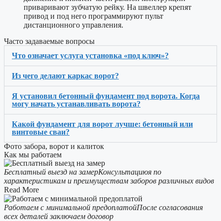
приваривают зубчатую рейку. На швеллер крепят
привод и под него программируют пульт
дистанционного управления.
Часто задаваемые вопросы
Что означает услуга установка «под ключ»?
Из чего делают каркас ворот?
Я установил бетонный фундамент под ворота. Когда
могу начать устанавливать ворота?
Какой фундамент для ворот лучше: бетонный или
винтовые сваи?
Фото забора, ворот и калиток
Как мы работаем
Бесплатный выезд на замер
Консультациюя по
характеристикам и преимуществам заборов различных видов
Read More
Работаем c минимальной предоплатой
После согласования
всех деталей заключаем договор