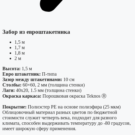
Забор из евроштакетника
1,5 м
1,7 м
1,8 м
2 м
Высота:
1,5 м
Евро штакетник:
П-типа
Зазор между штакетинами:
10 см
Столбы:
60×60, 2 мм (толщина стенки)
Лаги:
40х20, 1.5 мм (толщина стенки)
Окраска каркаса:
Порошковая окраска Teknos Ⓡ
Покрытие:
Полиэстер PE на основе полиэфира (25 мкм)
Облицовочный материал разных цветов по бюджетной
стоимости служит четверть века, подходит для разного
климата, способен выдерживать температуру до -80 градусов,
имеет широкую сферу применения.