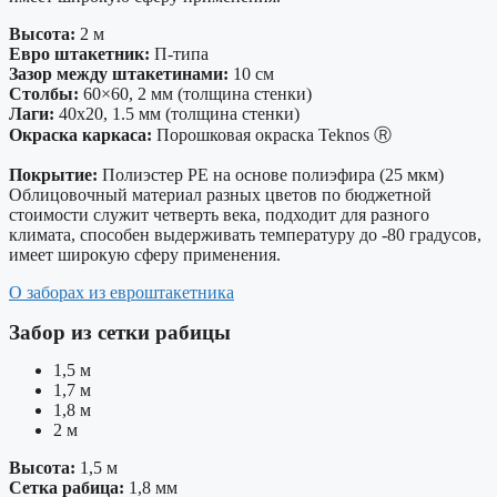
Высота:
2 м
Евро штакетник:
П-типа
Зазор между штакетинами:
10 см
Столбы:
60×60, 2 мм (толщина стенки)
Лаги:
40х20, 1.5 мм (толщина стенки)
Окраска каркаса:
Порошковая окраска Teknos Ⓡ
Покрытие:
Полиэстер PE на основе полиэфира (25 мкм)
Облицовочный материал разных цветов по бюджетной
стоимости служит четверть века, подходит для разного
климата, способен выдерживать температуру до -80 градусов,
имеет широкую сферу применения.
О заборах из евроштакетника
Забор из сетки рабицы
1,5 м
1,7 м
1,8 м
2 м
Высота:
1,5 м
Сетка рабица:
1,8 мм