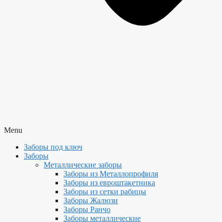
Menu
Заборы под ключ
Заборы
Металлические заборы
Заборы из Металлопрофиля
Заборы из евроштакетника
Заборы из сетки рабицы
Заборы Жалюзи
Заборы Ранчо
Заборы металлические