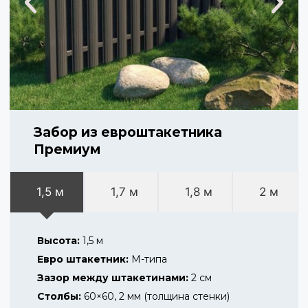
Забор из евроштакетника
Премиум
1,5 м
1,7 м
1,8 м
2 м
Высота:
1,5 м
Евро штакетник:
М-типа
Зазор между штакетинами:
2 см
Столбы:
60×60, 2 мм (толщина стенки)