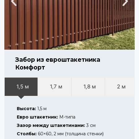
Забор из евроштакетника
Комфорт
1,5 м
1,7 м
1,8 м
2 м
Высота:
1,5 м
Евро штакетник:
М-типа
Зазор между штакетинами:
3 см
Столбы:
60×60, 2 мм (толщина стенки)