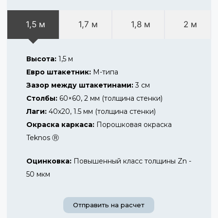
1,5 м
1,7 м
1,8 м
2 м
Высота:
1,5 м
Евро штакетник:
М-типа
Зазор между штакетинами:
3 см
Столбы:
60×60, 2 мм (толщина стенки)
Лаги:
40х20, 1.5 мм (толщина стенки)
Окраска каркаса:
Порошковая окраска
Teknos Ⓡ
Оцинковка:
Повышенный класс толщины Zn -
50 мкм
Отправить на расчет