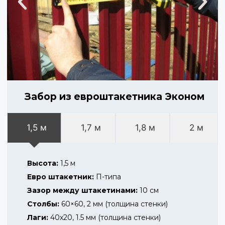
Забор из евроштакетника Эконом
1,5 м
1,7 м
1,8 м
2 м
Высота:
1,5 м
Евро штакетник:
П-типа
Зазор между штакетинами:
10 см
Столбы:
60×60, 2 мм (толщина стенки)
Лаги:
40х20, 1.5 мм (толщина стенки)