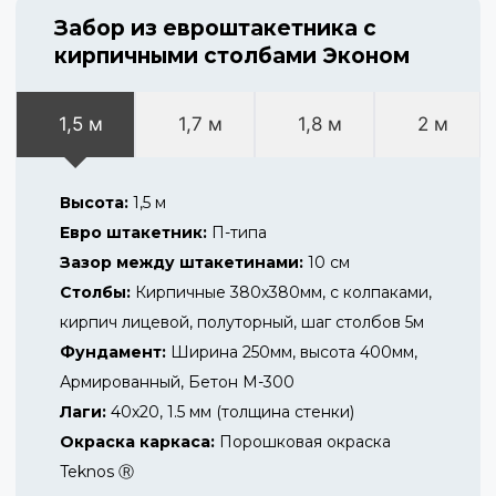
Забор из евроштакетника с
кирпичными столбами Эконом
1,5 м
1,7 м
1,8 м
2 м
Высота:
1,5 м
Евро штакетник:
П-типа
Зазор между штакетинами:
10 см
Столбы:
Кирпичные 380х380мм, с колпаками,
кирпич лицевой, полуторный, шаг столбов 5м
Фундамент:
Ширина 250мм, высота 400мм,
Армированный, Бетон М-300
Лаги:
40х20, 1.5 мм (толщина стенки)
Окраска каркаса:
Порошковая окраска
Teknos Ⓡ