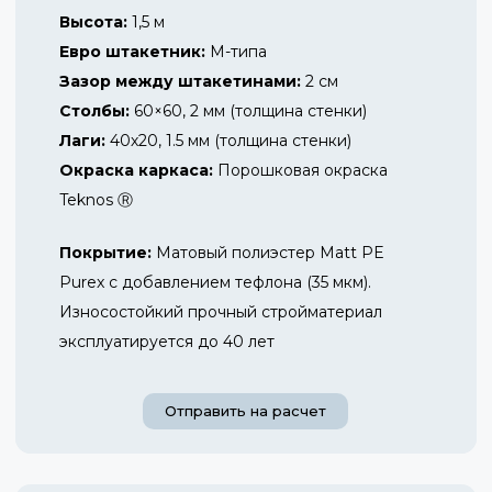
Высота:
1,5 м
Евро штакетник:
М-типа
Зазор между штакетинами:
2 см
Столбы:
60×60, 2 мм (толщина стенки)
Лаги:
40х20, 1.5 мм (толщина стенки)
Окраска каркаса:
Порошковая окраска
Teknos Ⓡ
Покрытие:
Матовый полиэстер Matt PE
Purex с добавлением тефлона (35 мкм).
Износостойкий прочный стройматериал
эксплуатируется до 40 лет
Отправить на расчет