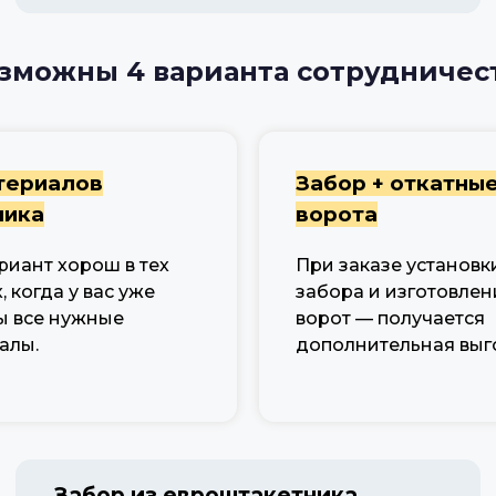
зможны 4 варианта сотрудничес
териалов
Забор + откатны
чика
ворота
риант хорош в тех
При заказе установк
, когда у вас уже
забора и изготовлен
ы все нужные
ворот — получается
алы.
дополнительная выг
Забор из евроштакетника