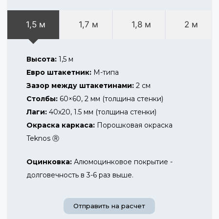
1,5 м
1,7 м
1,8 м
2 м
Высота:
1,5 м
Евро штакетник:
М-типа
Зазор между штакетинами:
2 см
Столбы:
60×60, 2 мм (толщина стенки)
Лаги:
40х20, 1.5 мм (толщина стенки)
Окраска каркаса:
Порошковая окраска
Teknos Ⓡ
Оцинковка:
Алюмоцинковое покрытие -
долговечность в 3-6 раз выше.
Отправить на расчет