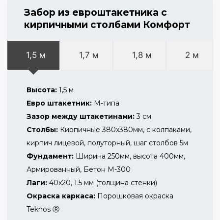
Забор из евроштакетника с
кирпичными столбами Комфорт
1,5 м
1,7 м
1,8 м
2 м
Высота:
1,5 м
Евро штакетник:
М-типа
Зазор между штакетинами:
3 см
Столбы:
Кирпичные 380х380мм, с колпаками,
кирпич лицевой, полуторный, шаг столбов 5м
Фундамент:
Ширина 250мм, высота 400мм,
Армированный, Бетон М-300
Лаги:
40х20, 1.5 мм (толщина стенки)
Окраска каркаса:
Порошковая окраска
Teknos Ⓡ