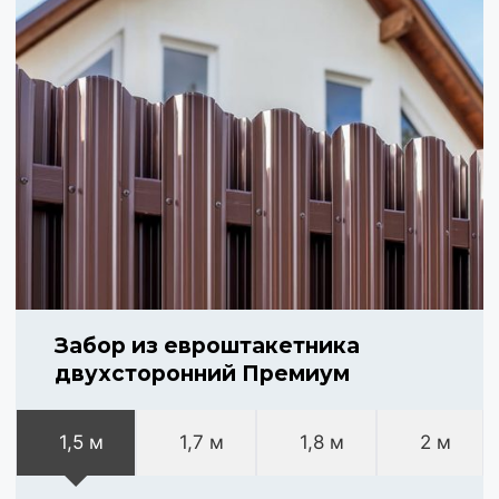
Забор из евроштакетника
двухсторонний Премиум
1,5 м
1,7 м
1,8 м
2 м