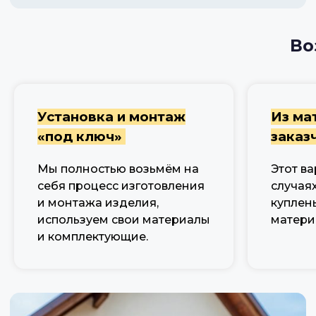
Во
Установка и монтаж
Из ма
«под ключ»
заказ
Мы полностью возьмём на
Этот ва
себя процесс изготовления
случаях
и монтажа изделия,
куплен
используем свои материалы
матери
и комплектующие.