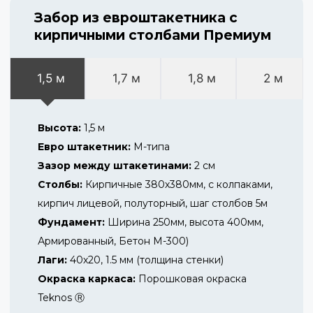
Забор из евроштакетника с
кирпичными столбами Премиум
1,5 м
1,7 м
1,8 м
2 м
Высота:
1,5 м
Евро штакетник:
М-типа
Зазор между штакетинами:
2 см
Столбы:
Кирпичные 380х380мм, с колпаками,
кирпич лицевой, полуторный, шаг столбов 5м
Фундамент:
Ширина 250мм, высота 400мм,
Армированный, Бетон М-300)
Лаги:
40х20, 1.5 мм (толщина стенки)
Окраска каркаса:
Порошковая окраска
Teknos Ⓡ