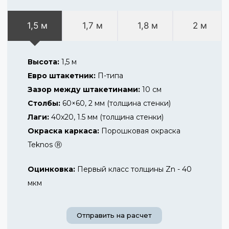
1,5 м
1,7 м
1,8 м
2 м
Высота:
1,5 м
Евро штакетник:
П-типа
Зазор между штакетинами:
10 см
Столбы:
60×60, 2 мм (толщина стенки)
Лаги:
40х20, 1.5 мм (толщина стенки)
Окраска каркаса:
Порошковая окраска
Teknos Ⓡ
Оцинковка:
Первый класс толщины Zn - 40
мкм
Отправить на расчет