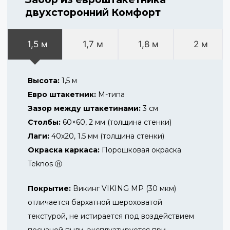
двухсторонний Комфорт
1,5 м
1,7 м
1,8 м
2 м
Высота:
1,5 м
Евро штакетник:
М-типа
Зазор между штакетинами:
3 см
Столбы:
60×60, 2 мм (толщина стенки)
Лаги:
40х20, 1.5 мм (толщина стенки)
Окраска каркаса:
Порошковая окраска
Teknos Ⓡ
Покрытие:
Викинг VIKING MP (30 мкм)
отличается бархатной шероховатой
текстурой, не истирается под воздействием
песчаной пыли, эксплуатируется при