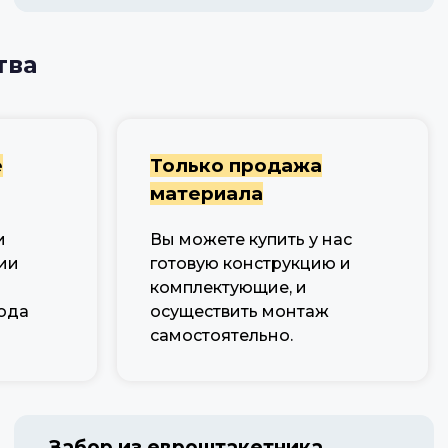
тва
е
Только продажа
материала
и
Вы можете купить у нас
ии
готовую конструкцию и
комплектующие, и
ода
осуществить монтаж
самостоятельно.
Забор из евроштакетника