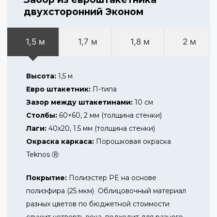
двухсторонний Эконом
1,5 м
1,7 м
1,8 м
2 м
Высота:
1,5 м
Евро штакетник:
П-типа
Зазор между штакетинами:
10 см
Столбы:
60×60, 2 мм (толщина стенки)
Лаги:
40х20, 1.5 мм (толщина стенки)
Окраска каркаса:
Порошковая окраска
Teknos Ⓡ
Покрытие:
Полиэстер PE на основе
полиэфира (25 мкм) Облицовочный материал
разных цветов по бюджетной стоимости
служит четверть века, подходит для разного