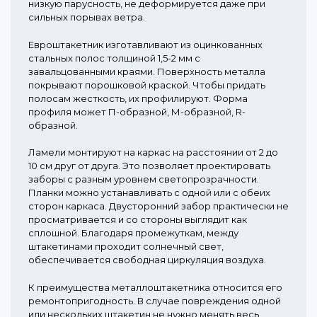
низкую парусность, не деформируется даже при
сильных порывах ветра.
Евроштакетник изготавливают из оцинкованных
стальных полос толщиной 1,5-2 мм с
завальцованными краями. Поверхность металла
покрывают порошковой краской. Чтобы придать
полосам жесткость, их профилируют. Форма
профиля может П-образной, М-образной, R-
образной.
Ламели монтируют на каркас на расстоянии от 2 до
10 см друг от друга. Это позволяет проектировать
заборы с разным уровнем светопрозрачности.
Планки можно устанавливать с одной или с обеих
сторон каркаса. Двусторонний забор практически не
просматривается и со стороны выглядит как
сплошной. Благодаря промежуткам, между
штакетинами проходит солнечный свет,
обеспечивается свободная циркуляция воздуха.
К преимущества металлоштакетника относится его
ремонтопригодность. В случае повреждения одной
или нескольких штакетин не нужно менять весь