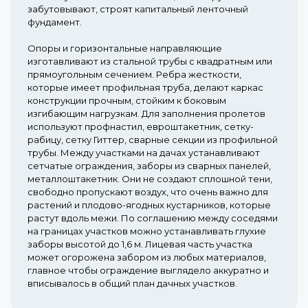
забутовывают, строят капитальный ленточный
фундамент.
Опоры и горизонтальные направляющие
изготавливают из стальной трубы с квадратным или
прямоугольным сечением. Ребра жесткости,
которые имеет профильная труба, делают каркас
конструкции прочным, стойким к боковым
изгибающим нагрузкам. Для заполнения пролетов
используют профнастил, евроштакетник, сетку-
рабицу, сетку Гиттер, сварные секции из профильной
трубы. Между участками на дачах устанавливают
сетчатые ограждения, заборы из сварных панелей,
металлоштакетник. Они не создают сплошной тени,
свободно пропускают воздух, что очень важно для
растений и плодово-ягодных кустарников, которые
растут вдоль межи. По соглашению между соседями
на границах участков можно устанавливать глухие
заборы высотой до 1,6 м. Лицевая часть участка
может огорожена забором из любых материалов,
главное чтобы ограждение выглядело аккуратно и
вписывалось в общий план дачных участков.