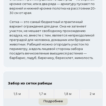
кромке сетки, или в два ряда — арматуру пускают по
верхней и нижней кромке полотна на расстоянии 20-
30 см от края.
Сетка — это самый бюджетный и практичный
вариант ограждения для дачи. Она не затеняет
участок, не мешает свободному прохождению
воздуха, но, вместе с тем, является непреодолимой
преградой для человека, домашних или бродячих
животных. Рабицей можно огородить участок по
периметру, а вдоль лицевой стороны забора
посадить вечнозеленые вьющиеся растения —
барбарис, падуб, бирючину, бересклет, жимолость.
Забор из сетки рабицы
1,5 м
1,7 м
1,8 м
2 м
Подробнее