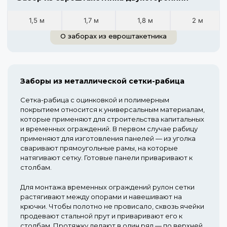
1,5 м
1,7 м
1,8 м
2 м
О заборах из евроштакетника
Заборы из металлической сетки-рабица
Сетка-рабица с оцинковкой и полимерным
покрытием относится к универсальным материалам,
которые применяют для строительства капитальных
и временных ограждений. В первом случае рабицу
применяют для изготовления панелей — из уголка
сваривают прямоугольные рамы, на которые
натягивают сетку. Готовые панели приваривают к
столбам.
Для монтажа временных ограждений рулон сетки
растягивают между опорами и навешивают на
крючки. Чтобы полотно не провисало, сквозь ячейки
продевают стальной прут и приваривают его к
столбам. Протяжку делают в один ряд — по верхней