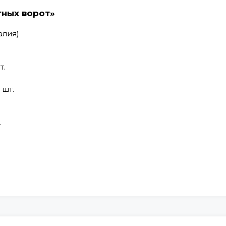
тных ворот»
алия)
т.
 шт.
.