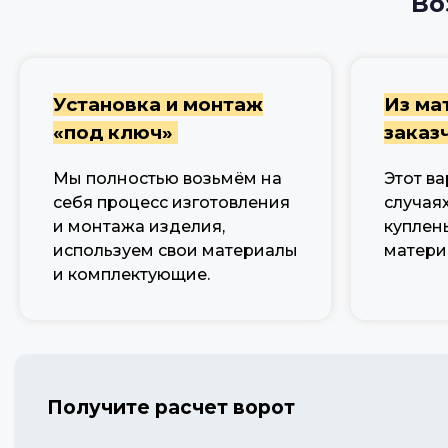
Во
Установка и монтаж
Из ма
«под ключ»
заказ
Мы полностью возьмём на
Этот ва
себя процесс изготовления
случаях
и монтажа изделия,
куплен
используем свои материалы
матери
и комплектующие.
Получите расчет ворот