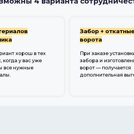
зможны 4 варианта сотрудничес
териалов
Забор + откатны
чика
ворота
риант хорош в тех
При заказе установк
, когда у вас уже
забора и изготовлен
ы все нужные
ворот — получается
алы.
дополнительная выг