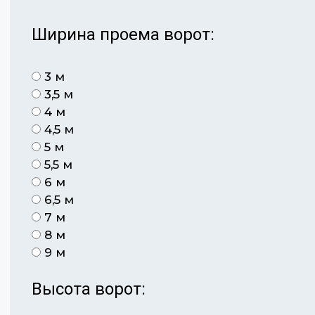
Ширина проема ворот:
3 м
3,5 м
4 м
4,5 м
5 м
5,5 м
6 м
6,5 м
7 м
8 м
9 м
Высота ворот: