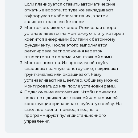
Если планируется ставить автоматические
откатные ворота, то туда же закладывают
гофрорукав с кабелем питания, а затем
заливают траншею бетоном.
Монтаж роликовых опор.
Роликовая опора
устанавливается на монтажную плиту, которая
крепится анкерными болтами к бетонному
фундаменту. После этого выполняется
регулировка расположения кареток
относительно проема и монтажной рамы.
Монтаж полотна.
Из профильной трубы
сваривают рамную конструкцию, покрывают
грунт-эмалью или окрашивают. Раму
устанавливают на швеллер. Обшивку можно
монтировать до или после установки рамы.
Подключение автоматики.
Чтобы привести
полотно в движение к нижней части рамной
конструкции приваривают зубчатую рейку. На
швеллер крепят привод и под него
программируют пульт дистанционного
управления.