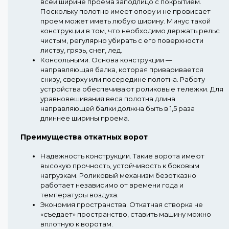
всей ширине проема заподлицо с покрытием.
Поскольку полотно имеет опору и не провисает
проем может иметь любую ширину. Минус такой
конструкции в том, что необходимо держать рельс
чистым, регулярно убирать с его поверхности
листву, грязь, снег, лед.
Консольными.
Основа конструкции —
направляющая балка, которая приваривается
снизу, сверху или посередине полотна. Работу
устройства обеспечивают роликовые тележки. Для
уравновешивания веса полотна длина
направляющей балки должна быть в 1,5 раза
длиннее ширины проема.
Преимущества откатных ворот
Надежность конструкции.
Такие ворота имеют
высокую прочность, устойчивость к боковым
нагрузкам. Роликовый механизм безотказно
работает независимо от времени года и
температуры воздуха.
Экономия пространства.
Откатная створка не
«съедает» пространство, ставить машину можно
вплотную к воротам.