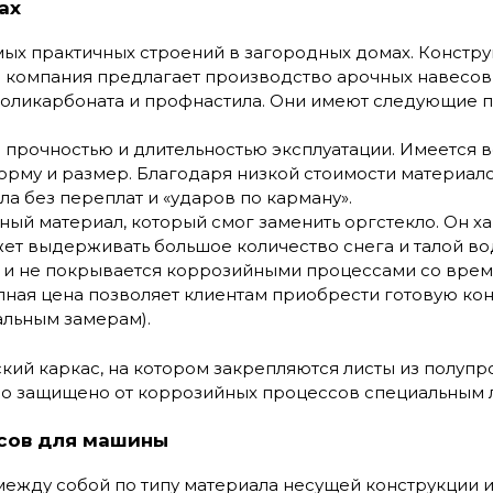
ах
мых практичных строений в загородных домах. Констр
а компания предлагает производство арочных навесов 
поликарбоната и профнастила. Они имеют следующие 
 прочностью и длительностью эксплуатации. Имеется 
форму и размер. Благодаря низкой стоимости материал
а без переплат и «ударов по карману».
ный материал, который смог заменить оргстекло. Он х
жет выдерживать большое количество снега и талой в
 и не покрывается коррозийными процессами со врем
пная цена позволяет клиентам приобрести готовую ко
льным замерам).
кий каркас, на котором закрепляются листы из полупр
о защищено от коррозийных процессов специальным 
сов для машины
между собой по типу материала несущей конструкции 