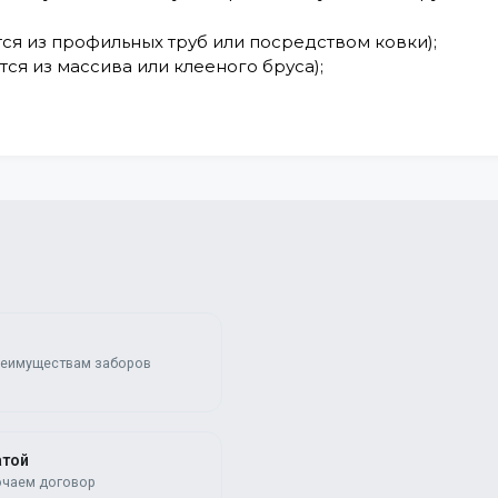
ся из профильных труб или посредством ковки);
ся из массива или клееного бруса);
реимуществам заборов
атой
ючаем договор