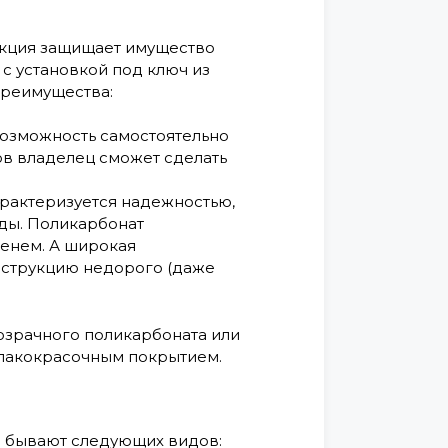
укция защищает имущество
с установкой под ключ из
преимущества:
возможность самостоятельно
ов владелец сможет сделать
арактеризуется надежностью,
оды. Поликарбонат
енем. А широкая
нструкцию недорого (даже
озрачного поликарбоната или
лакокрасочным покрытием.
и бывают следующих видов: