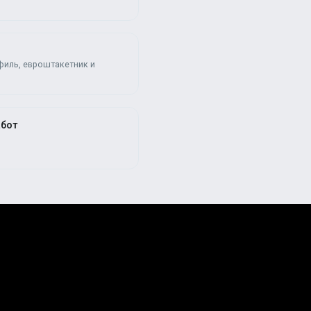
филь, евроштакетник и
абот