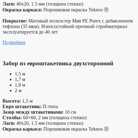
Лаги:
40х20, 1.5 мм (толщина стенки)
Окраска каркаса:
Порошковая окраска Teknos Ⓡ
Покрытие:
Матовый полиэстер Matt PE Purex с добавлением
тефлона (35 мкм). Износостойкий прочный стройматериал
эксплуатируется до 40 лет
Подробнее
Забор из евроштакетника двухсторонний
1,5 м
1,7 м
1,8 м
2 м
Высота:
1,5 м
Евро штакетник:
П-типа
Зазор между штакетинами:
10 см
Столбы:
60×60, 2 мм (толщина стенки)
Лаги:
40х20, 1.5 мм (толщина стенки)
Окраска каркаса:
Порошковая окраска Teknos Ⓡ