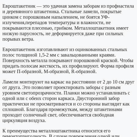
Евроштакетник — это удачная замена заборам из профнастила
и деревянного штакетника. Стальные ламели, покрытые
цинком с порошковым напылением, не боятся УФ-
излучения,перепадов температуры и влажности, не
покрываются плесенью, грибком. Металлоштакетник имеет
низкую парусность, не деформируется даже при сильных
порывах ветра.
Евроштакетник изготавливают из оцинкованных стальных
полос толщиной 1,5-2 мм с завальцованными краями.
Поверхность металла покрывают порошковой краской. Чтобы
придать полосам жесткость, их профилируют. Форма профиля
может П-образной, М-образной, R-образной.
Ламели монтируют на каркас на расстоянии от 2 до 10 см друг
от друга. Это позволяет проектировать заборы с разным
уровнем светопрозрачности. Планки можно устанавливать с
одной или с обеих сторон каркаса. Двусторонний забор
практически не просматривается и со стороны выглядит как
сплошной. Благодаря промежуткам, между штакетинами
проходит солнечный свет, обеспечивается свободная
циркуляция воздуха.
К преимущества металлоштакетника относится его
ремонтопригодность. В случае повреждения одной или