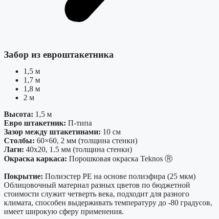
Забор из евроштакетника
1,5 м
1,7 м
1,8 м
2 м
Высота:
1,5 м
Евро штакетник:
П-типа
Зазор между штакетинами:
10 см
Столбы:
60×60, 2 мм (толщина стенки)
Лаги:
40х20, 1.5 мм (толщина стенки)
Окраска каркаса:
Порошковая окраска Teknos Ⓡ
Покрытие:
Полиэстер PE на основе полиэфира (25 мкм)
Облицовочный материал разных цветов по бюджетной
стоимости служит четверть века, подходит для разного
климата, способен выдерживать температуру до -80 градусов,
имеет широкую сферу применения.