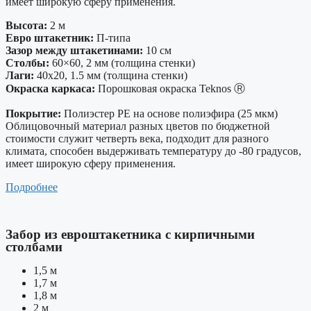
имеет широкую сферу применения.
Высота:
2 м
Евро штакетник:
П-типа
Зазор между штакетинами:
10 см
Столбы:
60×60, 2 мм (толщина стенки)
Лаги:
40х20, 1.5 мм (толщина стенки)
Окраска каркаса:
Порошковая окраска Teknos Ⓡ
Покрытие:
Полиэстер PE на основе полиэфира (25 мкм)
Облицовочный материал разных цветов по бюджетной
стоимости служит четверть века, подходит для разного
климата, способен выдерживать температуру до -80 градусов,
имеет широкую сферу применения.
Подробнее
Забор из евроштакетника с кирпичными
столбами
1,5 м
1,7 м
1,8 м
2 м