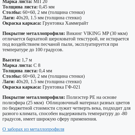
Марка листа:
МП 20
Толщина листа:
0,45 мм
Столбы:
60×60, 2 мм (толщина стенки)
Лаги:
40х20, 1.5 мм (толщина стенки)
Окраска каркаса:
Грунтовка Хаммерайт
Покрытие металлопрофиля:
Викинг VIKING MP (30 мкм)
отличается бархатной шероховатой текстурой, не истирается
под воздействием песчаной пыли, эксплуатируется при
температуре до 100 градусов.
Высота:
1,7 м
Марка листа:
С 8
Толщина листа:
0,4 мм
Столбы:
60×60, 2 мм (толщина стенки)
Лаги:
40х20, 1.5 мм (толщина стенки)
Окраска каркаса:
Грунтовка ГФ-021
Покрытие металлопрофиля:
Полиэстер PE на основе
полиэфира (25 мкм) Облицовочный материал разных цветов
по бюджетной стоимости служит четверть века, подходит для
разного климата, способен выдерживать температуру до -80
градусов, имеет широкую сферу применения.
О заборах из металлопрофиля