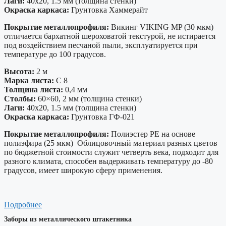
Лаги:
40х20, 1.5 мм (толщина стенки)
Окраска каркаса:
Грунтовка Хаммерайт
Покрытие металлопрофиля:
Викинг VIKING MP (30 мкм)
отличается бархатной шероховатой текстурой, не истирается
под воздействием песчаной пыли, эксплуатируется при
температуре до 100 градусов.
Высота:
2 м
Марка листа:
С 8
Толщина листа:
0,4 мм
Столбы:
60×60, 2 мм (толщина стенки)
Лаги:
40х20, 1.5 мм (толщина стенки)
Окраска каркаса:
Грунтовка ГФ-021
Покрытие металлопрофиля:
Полиэстер PE на основе
полиэфира (25 мкм) Облицовочный материал разных цветов
по бюджетной стоимости служит четверть века, подходит для
разного климата, способен выдерживать температуру до -80
градусов, имеет широкую сферу применения.
Подробнее
Заборы из металлического штакетника