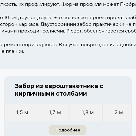
ткость, их профилируют. Форма профиля может П-обра
о 10 см друг от друга. Это позволяет проектировать з
 сторон каркаса. Двусторонний забор практически не 
инами проходит солнечный свет, обеспечивается своб
о ремонтопригодность. В случае повреждения одной и
е планки.
Забор из евроштакетника с
кирпичными столбами
1,5 м
1,7 м
1,8 м
2 м
Подробнее