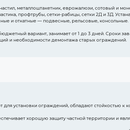
астил, металлоштакетник, еврожалюзи, сотовый и моно
стика, профтрубы, сетки-рабицы, сетки 2Д и 3Д. Уста
ные и откатные — подвесные, рельсовые, консольные.
юджетный вариант, занимает от 1 до 3 дней. Сроки за
ций и необходимости демонтажа старых ограждений.
 для установки ограждений, обладают стойкостью к к
еспечивает хорошую защиту частной территории и явл