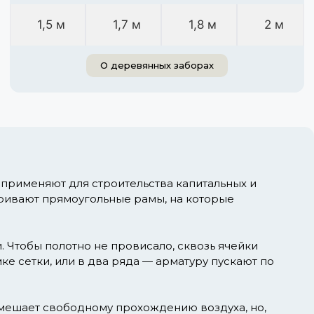
1,5 м
1,7 м
1,8 м
2 м
О деревянных заборах
применяют для строительства капитальных и
аривают прямоугольные рамы, на которые
Чтобы полотно не провисало, сквозь ячейки
е сетки, или в два ряда — арматуру пускают по
е мешает свободному прохождению воздуха, но,