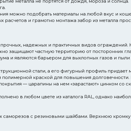
тие металла не портятся от дождя, мороза и солнца. Т
га.
ния можно подобрать материалы на любой вкус и коше
х расчетов и грамотно монтажа забор из металла прост
 прочных, надежных и практичных видов ограждений. 
ежно защищают частную территорию от посторонних гла
ума и являются барьером для выхлопных газов и пыли 
трукционной стали, а его фигурный профиль придает м
 полимерной краской для повышения долговечности.
окрытия — царапины на нем «зарастают» цинком со ско
лнено в любом цвете из каталога RAL, однако наибол
ых саморезов с резиновыми шайбами. Верхнюю кромку 