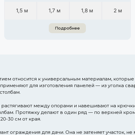
1,5 м
1,7 м
1,8 м
2 м
Подробнее
ием относится к универсальным материалам, которые 
применяют для изготовления панелей — из уголка св
столбам.
растягивают между опорами и навешивают на крючки. 
олбам. Протяжку делают в один ряд — по верхней кромк
0-30 см от края.
нт ограждения для дачи. Она не затеняет участок, н